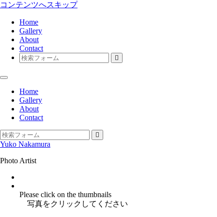
コンテンツへスキップ
Home
Gallery
About
Contact
検
索
Home
Gallery
About
Contact
検
Yuko Nakamura
索
Photo Artist
Instagram
facebook