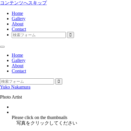
コンテンツへスキップ
Home
Gallery
About
Contact
検
索
Home
Gallery
About
Contact
検
Yuko Nakamura
索
Photo Artist
Instagram
facebook