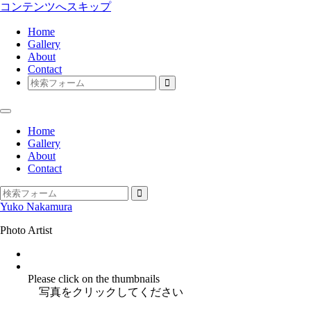
コンテンツへスキップ
Home
Gallery
About
Contact
検
索
Home
Gallery
About
Contact
検
Yuko Nakamura
索
Photo Artist
Instagram
facebook