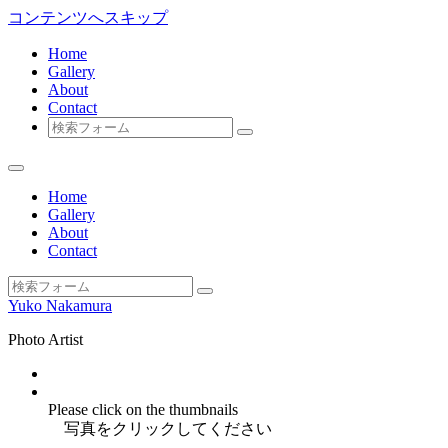
コンテンツへスキップ
Home
Gallery
About
Contact
検
索
Home
Gallery
About
Contact
検
Yuko Nakamura
索
Photo Artist
Instagram
facebook