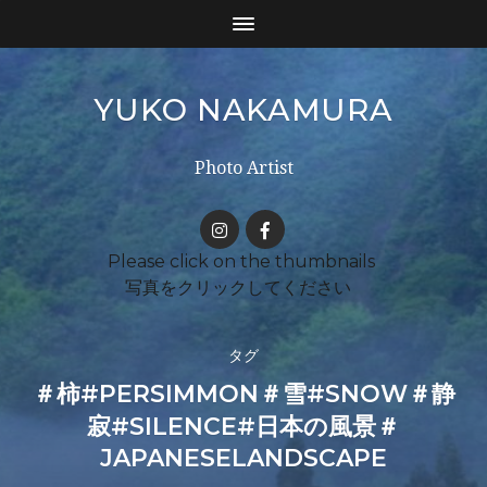
YUKO NAKAMURA
Photo Artist
タグ
＃柿#PERSIMMON＃雪#SNOW＃静
寂#SILENCE#日本の風景＃
JAPANESELANDSCAPE