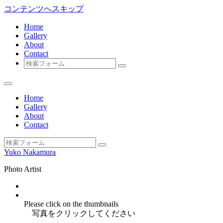
コンテンツへスキップ
Home
Gallery
About
Contact
検
索
Home
Gallery
About
Contact
検
Yuko Nakamura
索
Photo Artist
Instagram
facebook