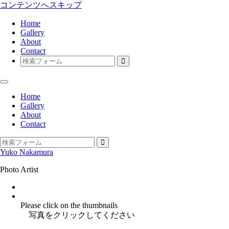
コンテンツへスキップ
Home
Gallery
About
Contact
検
索
Home
Gallery
About
Contact
検
Yuko Nakamura
索
Photo Artist
Instagram
facebook