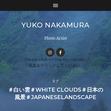
YUKO NAKAMURA
Photo Artist
タグ
＃白い雲＃WHITE CLOUDS＃日本の
風景＃JAPANESELANDSCAPE