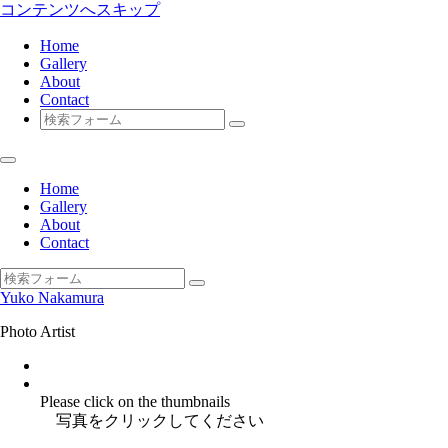
コンテンツへスキップ
Home
Gallery
About
Contact
検
索
Home
Gallery
About
Contact
検
Yuko Nakamura
索
Photo Artist
Instagram
facebook