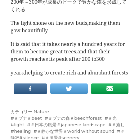
200年～300年が成長のピークで豊かな森を形成して
くれる
The light shone on the new buds,making them
gow beautifully
It is said that it takes nearly a hundred years for
them to become great trees,and that their
growth reaches its peak after 200 to300
years,helping to create rich and abundant forests
カテゴリー
Nature
＃ブナ＃beet
＃ブナの森＃beechforest
＃光
#light
＃日本の風景＃japanese landscape
＃癒し
#healing
＃静かな世界＃world without sound
＃
静寂#silence
＃風景#scenery