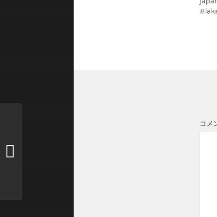
japa
#lak
コメ