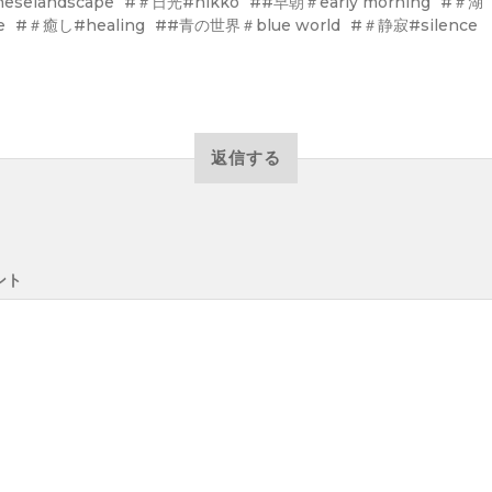
neselandscape
＃日光#nikko
#早朝＃early morning
＃湖
e
＃癒し#healing
#青の世界＃blue world
＃静寂#silence
返信する
ント