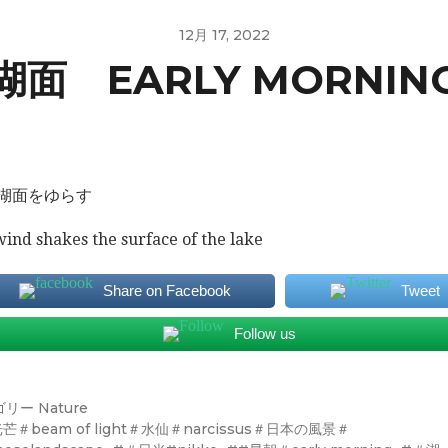
12月 17, 2022
面 EARLY MORNING
湖面をゆらす
wind shakes the surface of the lake
Share on Facebook
Tweet
Follow us
ゴリー
Nature
芒＃beam of light＃水仙＃narcissus＃日本の風景＃