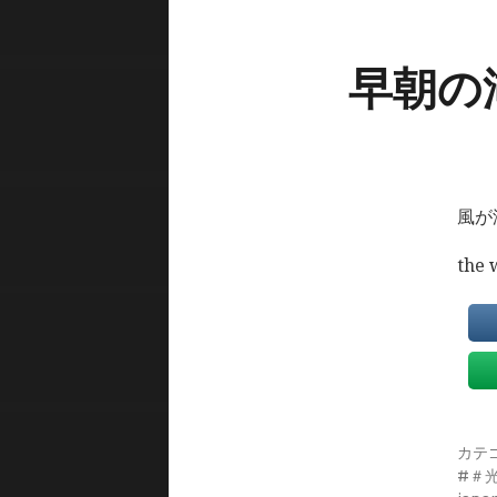
早朝の湖
風が
the 
カテ
＃光