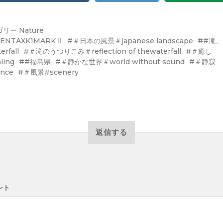
ゴリー
Nature
ENTAXK1MARKⅡ
＃日本の風景＃japanese landscape
#滝、
erfall
＃滝のうつりこみ＃reflection of thewaterfall
＃癒し
ling
#福島県
＃静かな世界＃world without sound
＃静寂
ence
＃風景#scenery
返信する
ント