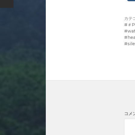
カテ
＃P
#wat
#hea
#sil
コメ