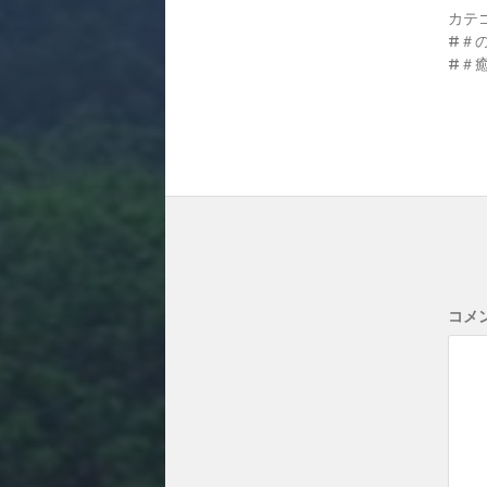
カテ
＃
＃癒
コメ