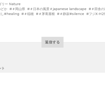
ゴリー
Nature
のどか
＃岡山県
＃日本の風景＃japanese landscape
＃田舎の
し#healing
＃稲穂
＃茅葺屋根
＃静寂#silence
フジX-H2
返信する
ント