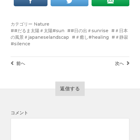
カテゴリー
Nature
#だるま太陽＃太陽#sun
#日の出＃sunrise
＃日本
の風景＃japaneselandscap
＃癒し#healing
＃静寂
#silence
前へ
次へ
返信する
コメント